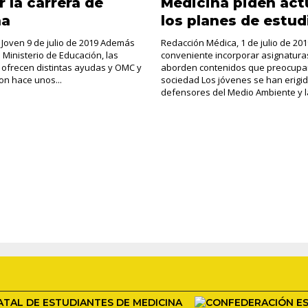
r la carrera de
Medicina piden act
na
los planes de estud
 Joven 9 de julio de 2019 Además
Redacción Médica, 1 de julio de 20
 Ministerio de Educación, las
conveniente incorporar asignatura
ofrecen distintas ayudas y OMC y
aborden contenidos que preocupan
on hace unos...
sociedad Los jóvenes se han erigi
defensores del Medio Ambiente y la