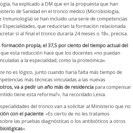
ología, ha explicado a DM que en la propuesta que han
sterio de Sanidad en el tronco médico (Microbiología,
ca e Inmunología) se han incluido una serie de competencias
e Especialidades, que reducirían la formación relacionada
etar si al final el tronco duraría 24 meses o 18», precisa.
 formación propia, el 37,5 por ciento del tiempo actual del
ra que esta reducción hace que los docentes «no puedan
nculadas a la especialidad, como la proteómica».
te
no es lógico, junto cuando haría falta más tiempo de
mpetencias más técnicas vinculadas a las nuevas
otros, va a pedir un año más de residencia
para compensar
entido tiene esta reforma?», ha recordado Leiva.
specialidades del tronco van a solicitar al Ministerio que no
ción con el paciente
: «Es cierto de no les tratamos
obre las pruebas diagnósticas o los antibióticos a otros
biológicas
«.