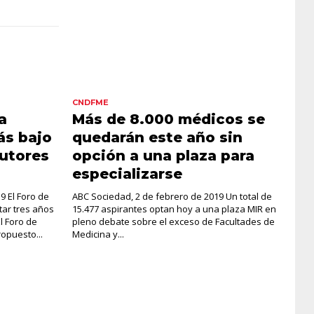
CNDFME
a
Más de 8.000 médicos se
ás bajo
quedarán este año sin
tutores
opción a una plaza para
especializarse
9 El Foro de
ABC Sociedad, 2 de febrero de 2019 Un total de
tar tres años
15.477 aspirantes optan hoy a una plaza MIR en
l Foro de
pleno debate sobre el exceso de Facultades de
opuesto...
Medicina y...