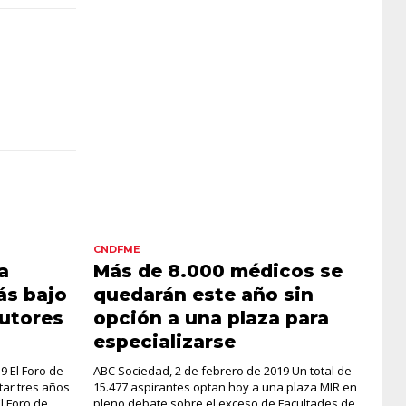
CNDFME
a
Más de 8.000 médicos se
ás bajo
quedarán este año sin
tutores
opción a una plaza para
especializarse
9 El Foro de
ABC Sociedad, 2 de febrero de 2019 Un total de
tar tres años
15.477 aspirantes optan hoy a una plaza MIR en
l Foro de
pleno debate sobre el exceso de Facultades de