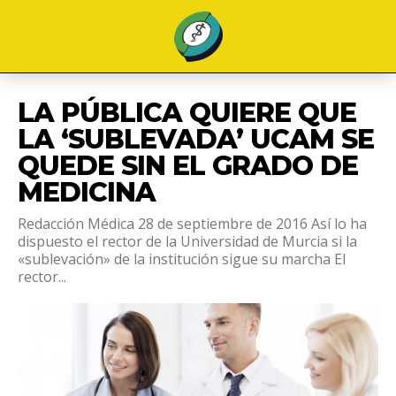
LA PÚBLICA QUIERE QUE
LA ‘SUBLEVADA’ UCAM SE
QUEDE SIN EL GRADO DE
MEDICINA
Redacción Médica 28 de septiembre de 2016 Así lo ha
dispuesto el rector de la Universidad de Murcia si la
«sublevación» de la institución sigue su marcha El
rector...