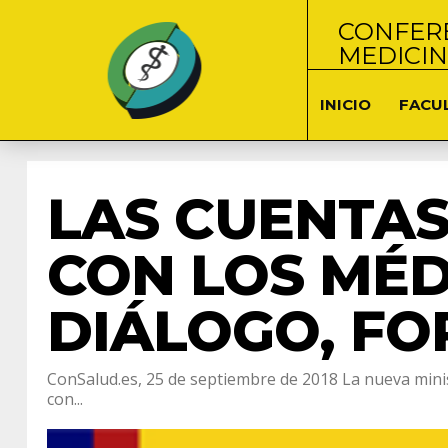
CONFERE
MEDICI
INICIO
FACU
LAS CUENTAS
CON LOS MÉD
DIÁLOGO, FO
ConSalud.es, 25 de septiembre de 2018 La nueva minis
con...