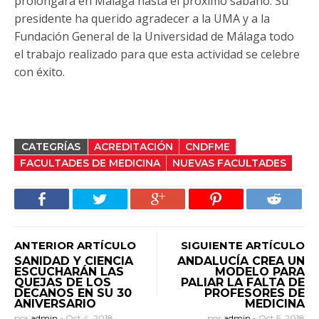
prolongará en Málaga hasta el próximo sábano. Su
presidente ha querido agradecer a la UMA y a la
Fundación General de la Universidad de Málaga todo
el trabajo realizado para que esta actividad se celebre
con éxito.
CATEGRÍAS
ACREDITACIÓN
CNDFME
FACULTADES DE MEDICINA
NUEVAS FACULTADES
ANTERIOR ARTÍCULO
SIGUIENTE ARTÍCULO
SANIDAD Y CIENCIA
ANDALUCÍA CREA UN
ESCUCHARÁN LAS
MODELO PARA
QUEJAS DE LOS
PALIAR LA FALTA DE
DECANOS EN SU 30
PROFESORES DE
ANIVERSARIO
MEDICINA
por
admin
-
Oct 4, 2018
por
admin
-
Oct 5, 2018