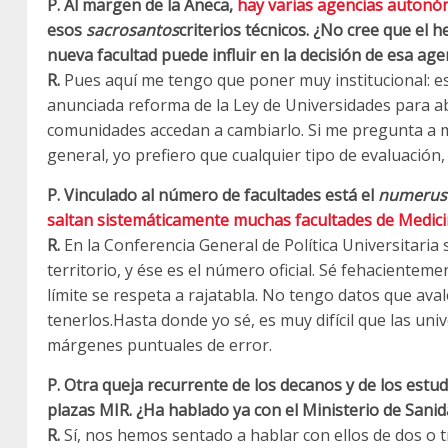
P. Al margen de la Aneca,
hay varias agencias autonóm
esos
sacrosantos
criterios técnicos. ¿No cree que el 
nueva facultad puede influir en la decisión de esa age
R.
Pues aquí me tengo que poner muy institucional: es 
anunciada reforma de la Ley de Universidades para ab
comunidades accedan a cambiarlo. Si me pregunta a 
general, yo prefiero que cualquier tipo de evaluación,
P. Vinculado al número de facultades está el
numerus
saltan sistemáticamente muchas facultades de Medic
R.
En la Conferencia General de Política Universitaria 
territorio, y ése es el número oficial. Sé fehacientem
límite se respeta a rajatabla. No tengo datos que aval
tenerlos.Hasta donde yo sé, es muy difícil que las un
márgenes puntuales de error.
P. Otra queja recurrente de los decanos y de los estud
plazas MIR. ¿Ha hablado ya con el Ministerio de Sani
R.
Sí, nos hemos sentado a hablar con ellos de dos o tr