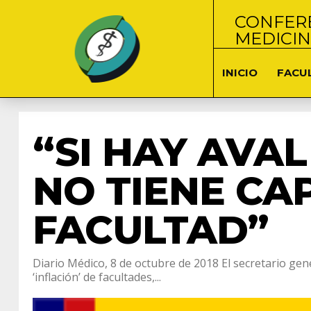
CONFERE
MEDICI
INICIO
FACU
“SI HAY AVA
NO TIENE CA
FACULTAD”
Diario Médico, 8 de octubre de 2018 El secretario gen
‘inflación’ de facultades,...