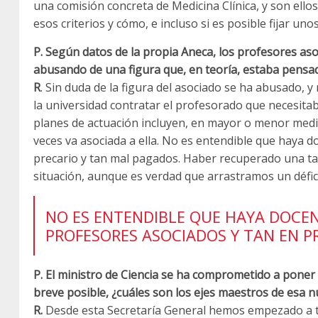
una comisión concreta de Medicina Clínica, y son ello
esos criterios y cómo, e incluso si es posible fijar uno
P. Según datos de la propia Aneca, los profesores aso
abusando de una figura que, en teoría, estaba pens
R
. Sin duda de la figura del asociado se ha abusado, 
la universidad contratar el profesorado que necesitab
planes de actuación incluyen, en mayor o menor medid
veces va asociada a ella. No es entendible que haya d
precario y tan mal pagados. Haber recuperado una tas
situación, aunque es verdad que arrastramos un défic
NO ES ENTENDIBLE QUE HAYA DOCE
PROFESORES ASOCIADOS Y TAN EN P
P. El ministro de Ciencia se ha comprometido a pone
breve posible, ¿cuáles son los ejes maestros de esa
R.
Desde esta Secretaría General hemos empezado a tr