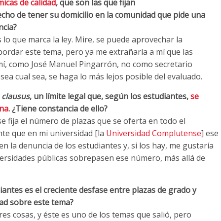
icas de calidad
, que son las que fijan
hecho de tener su domicilio en la comunidad que pide una
ncia?
lo que marca la ley. Mire, se puede aprovechar la
ordar este tema, pero ya me extrañaría a mí que las
mí, como José Manuel Pingarrón, no como secretario
 sea cual sea, se haga lo más lejos posible del evaluado.
clausus
, un límite legal que, según los estudiantes,
se
ina
. ¿Tiene constancia de ello?
se fija el número de plazas que se oferta en todo el
ente que en mi universidad [la
Universidad Complutense
] ese
en la denuncia de los estudiantes y, si los hay, me gustaría
iversidades públicas sobrepasen ese número, más allá de
iantes es el creciente desfase entre plazas de grado y
dad sobre este tema?
es cosas, y éste es uno de los temas que salió, pero