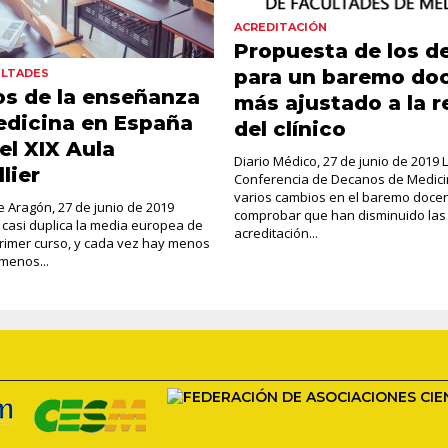
ACREDITACIÓN
Propuesta de los d
para un baremo do
ULTADES
os de la enseñanza
más ajustado a la r
edicina en España
del clínico
 el XIX Aula
Diario Médico, 27 de junio de 2019 
lier
Conferencia de Decanos de Medic
varios cambios en el baremo docen
de Aragón, 27 de junio de 2019
comprobar que han disminuido las 
 casi duplica la media europea de
acreditación...
rimer curso, y cada vez hay menos
menos...