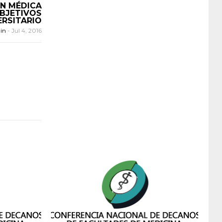
N MÉDICA
OBJETIVOS
ERSITARIO
in
-
Jul 4, 2016