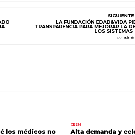
SIGUIENTE
TADO
LA FUNDACIÓN EDAD&VIDA PI
UA
TRANSPARENCIA PARA MEJORAR LA G
LOS SISTEMAS
por
admi
CEEM
é los médicos no
Alta demanda y ecl