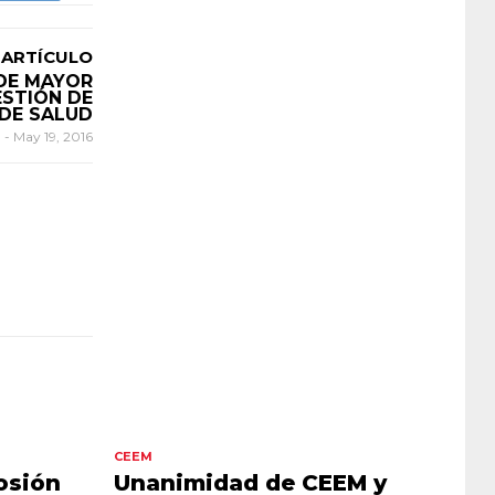
 ARTÍCULO
DE MAYOR
ESTIÓN DE
 DE SALUD
n
-
May 19, 2016
CEEM
osión
Unanimidad de CEEM y