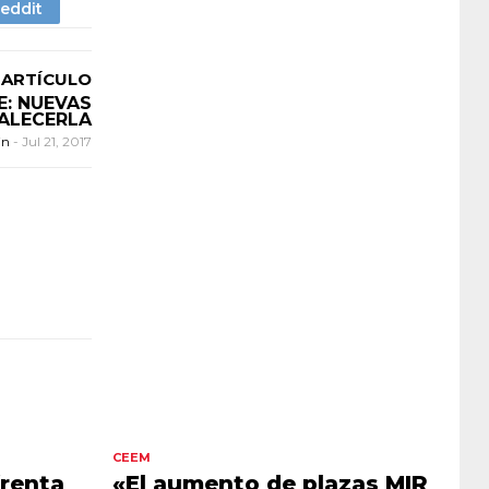
 ARTÍCULO
E: NUEVAS
ALECERLA
in
-
Jul 21, 2017
CEEM
frenta
«El aumento de plazas MIR