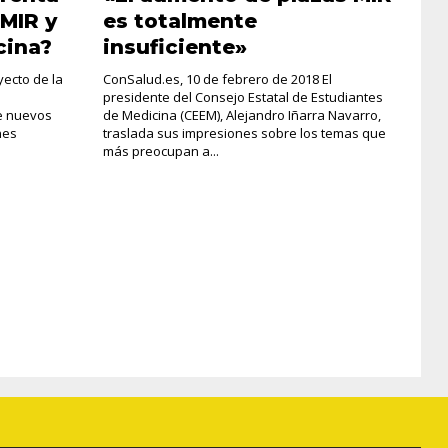
MIR y
es totalmente
cina?
insuficiente»
yecto de la
ConSalud.es, 10 de febrero de 2018 El
presidente del Consejo Estatal de Estudiantes
de nuevos
de Medicina (CEEM), Alejandro Iñarra Navarro,
nes
traslada sus impresiones sobre los temas que
más preocupan a...