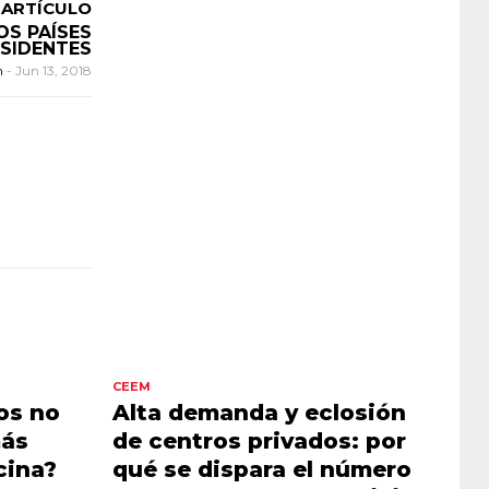
 ARTÍCULO
OS PAÍSES
ESIDENTES
n
-
Jun 13, 2018
CEEM
os no
Alta demanda y eclosión
más
de centros privados: por
cina?
qué se dispara el número