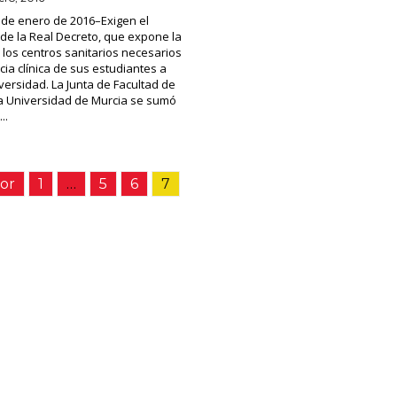
 de enero de 2016–Exigen el
de la Real Decreto, que expone la
 los centros sanitarios necesarios
cia clínica de sus estudiantes a
versidad. La Junta de Facultad de
la Universidad de Murcia se sumó
..
ior
1
…
5
6
7