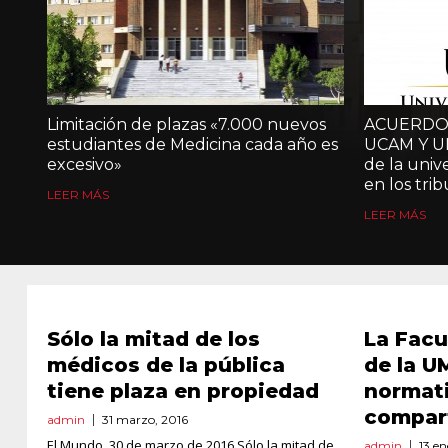
Limitación de plazas «7.000 nuevos
ACUERDO 
estudiantes de Medicina cada año es
UCAM Y UM
excesivo»
de la univ
en los tri
LEER MÁS
LEER MÁS
Sólo la mitad de los
La Facu
médicos de la pública
de la U
tiene plaza en propiedad
normati
compart
admin
31 marzo, 2016
El Mundo, 30 de marzo de 2016 Sólo la mitad de
admin
13 en