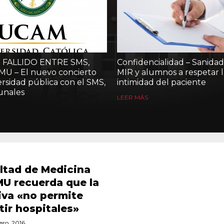
FALLIDO ENTRE SMS,
Confidencialidad – Sanidad 
U – El nuevo concierto
MIR y alumnos a respetar l
ersidad pública con el SMS,
intimidad del paciente
bunales
LEER MÁS
ltad de Medicina
MU recuerda que la
va «no permite
ir hospitales»
ero, 2016