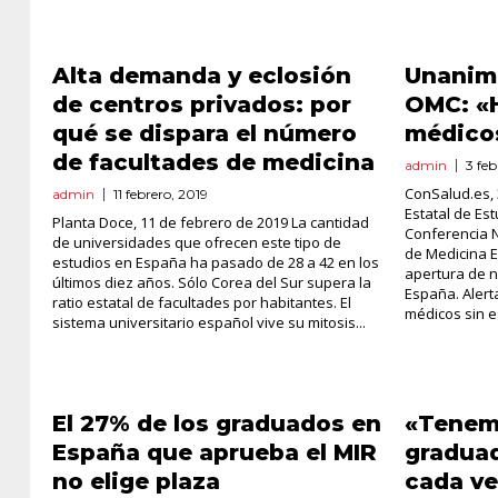
Alta demanda y eclosión
Unanim
de centros privados: por
OMC: «
qué se dispara el número
médico
de facultades de medicina
admin
3 feb
ConSalud.es, 
admin
11 febrero, 2019
Estatal de Es
Planta Doce, 11 de febrero de 2019 La cantidad
Conferencia 
de universidades que ofrecen este tipo de
de Medicina E
estudios en España ha pasado de 28 a 42 en los
apertura de 
últimos diez años. Sólo Corea del Sur supera la
España. Aler
ratio estatal de facultades por habitantes. El
médicos sin e
sistema universitario español vive su mitosis...
El 27% de los graduados en
«Tenem
España que aprueba el MIR
graduad
no elige plaza
cada v