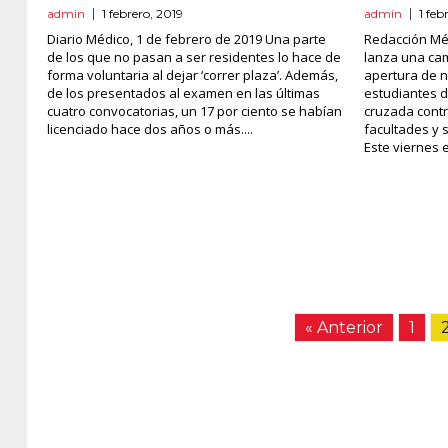
admin
1 febrero, 2019
admin
1 feb
Diario Médico, 1 de febrero de 2019 Una parte
Redacción Méd
de los que no pasan a ser residentes lo hace de
lanza una ca
forma voluntaria al dejar ‘correr plaza’. Además,
apertura de 
de los presentados al examen en las últimas
estudiantes d
cuatro convocatorias, un 17 por ciento se habían
cruzada contr
licenciado hace dos años o más....
facultades y 
Este viernes e
« Anterior
1