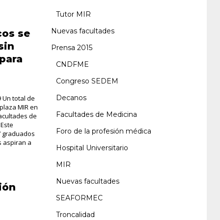
Tutor MIR
Nuevas facultades
cos se
sin
Prensa 2015
 para
CNDFME
Congreso SEDEM
Decanos
 Un total de
 plaza MIR en
Facultades de Medicina
acultades de
 Este
Foro de la profesión médica
7 graduados
 aspiran a
Hospital Universitario
MIR
Nuevas facultades
ión
SEAFORMEC
Troncalidad