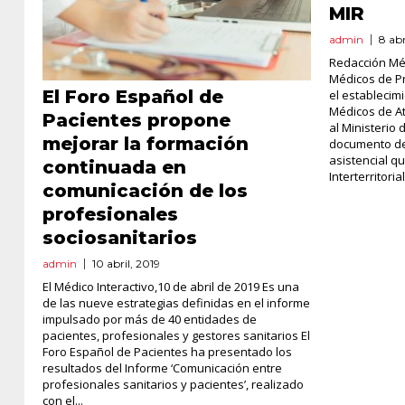
MIR
admin
8 abr
Redacción Méd
Médicos de Pr
El Foro Español de
el establecim
Médicos de A
Pacientes propone
al Ministerio
mejorar la formación
documento de 
asistencial q
continuada en
Interterritori
comunicación de los
profesionales
sociosanitarios
admin
10 abril, 2019
El Médico Interactivo,10 de abril de 2019 Es una
de las nueve estrategias definidas en el informe
impulsado por más de 40 entidades de
pacientes, profesionales y gestores sanitarios El
Foro Español de Pacientes ha presentado los
resultados del Informe ‘Comunicación entre
profesionales sanitarios y pacientes’, realizado
con el...