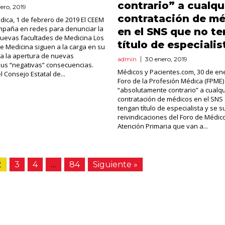
contrario” a cualqu
rero, 2019
contratación de m
ica, 1 de febrero de 2019 El CEEM
mpaña en redes para denunciar la
en el SNS que no t
nuevas facultades de Medicina Los
título de especialis
e Medicina siguen a la carga en su
a la apertura de nuevas
admin
30 enero, 2019
sus “negativas” consecuencias.
Médicos y Pacientes.com, 30 de ene
l Consejo Estatal de...
Foro de la Profesión Médica (FPME)
“absolutamente contrario” a cualqu
contratación de médicos en el SNS
tengan título de especialista y se 
reivindicaciones del Foro de Médic
Atención Primaria que van a...
2
3
4
…
84
Siguiente »