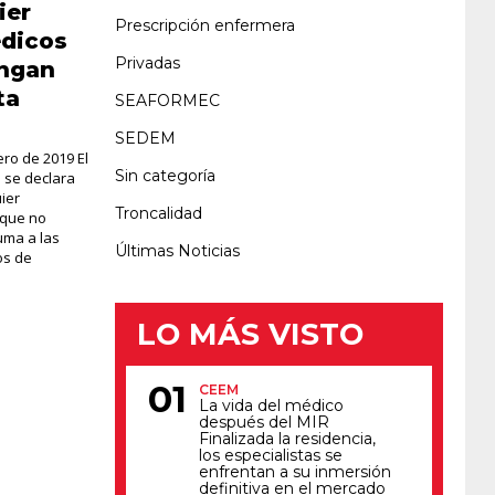
ier
Prescripción enfermera
édicos
Privadas
engan
ta
SEAFORMEC
SEDEM
ro de 2019 El
Sin categoría
 se declara
ier
Troncalidad
 que no
suma a las
Últimas Noticias
os de
LO MÁS VISTO
CEEM
La vida del médico
después del MIR
Finalizada la residencia,
los especialistas se
enfrentan a su inmersión
definitiva en el mercado