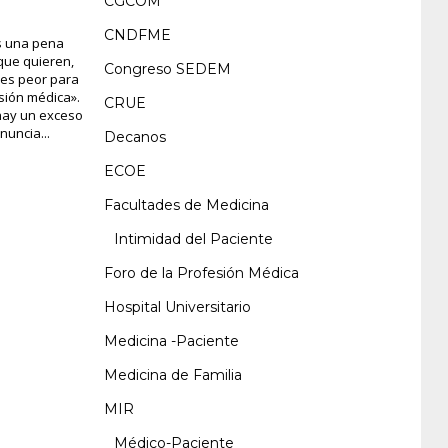
CGCOM
CNDFME
Es una pena
que quieren,
Congreso SEDEM
 es peor para
esión médica».
CRUE
 hay un exceso
nuncia...
Decanos
ECOE
Facultades de Medicina
Intimidad del Paciente
Foro de la Profesión Médica
Hospital Universitario
Medicina -Paciente
Medicina de Familia
MIR
Médico-Paciente