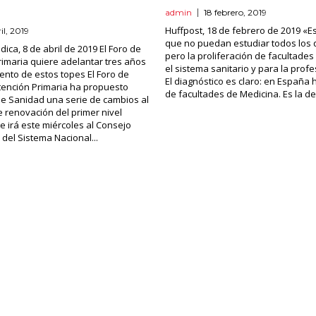
admin
18 febrero, 2019
Huffpost, 18 de febrero de 2019 «
il, 2019
que no puedan estudiar todos los 
ica, 8 de abril de 2019 El Foro de
pero la proliferación de facultades
imaria quiere adelantar tres años
el sistema sanitario y para la prof
iento de estos topes El Foro de
El diagnóstico es claro: en España
tención Primaria ha propuesto
de facultades de Medicina. Es la de
 de Sanidad una serie de cambios al
renovación del primer nivel
ue irá este miércoles al Consejo
al del Sistema Nacional...