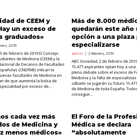
idad de CEEM y
Más de 8.000 médi
Hay un exceso de
quedarán este año 
s graduados»
opción a una plaza
especializarse
rero, 2019
3 de febrero de 2019 El Consejo
admin
2 febrero, 2019
tudiantes de Medicina (CEEM) y la
ABC Sociedad, 2 de febrero de 2019
Nacional de Decanos de Facultades
15.477 aspirantes optan hoy a una
spañolas (CNDFME) critican la
pleno debate sobre el exceso de F
nuevas facultades de Medicina en
Medicina y la falta de especialistas
tan de que aumenta la bolsa de
sábado se jugarán su futuro 15.47
specialidad por exceso de...
de Medicina de toda España. Todos
conseguir...
os cada vez más
El Foro de la Profes
os de Medicina y
Médica se declara
ez menos médicos»
“absolutamente