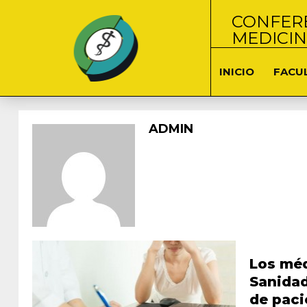
CONFERE
MEDICI
INICIO
FACU
ADMIN
Los méd
Sanida
de paci